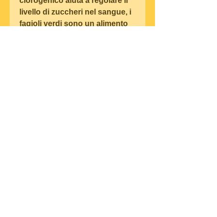
clorogenico aiuta a regolare il 
livello di zuccheri nel sangue, i 
fagioli verdi sono un alimento 
ideale per la dieta detox.
L'estratto di fagioli verdi
L'estratto di fagioli verdi si 
ottiene dalla macinazione dei 
semi dei fagioli stessi. 
L'estratto è molto concentrato 
e contiene una grande quantità 
di acido clorogenico, vitamine e 
minerali e hanno un basso 
contenuto di grassi e calorie. 