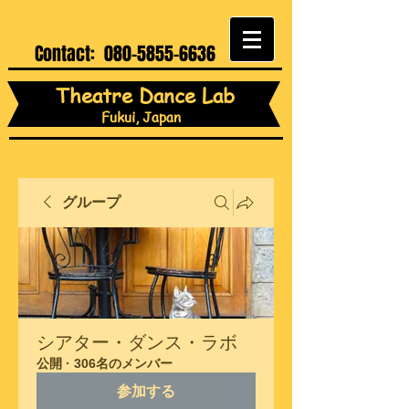
Contact:
080-5855-6636
Theatre Dance Lab
Fukui, Japan
グループ
シアター・ダンス・ラボ
公開
·
306名のメンバー
参加する